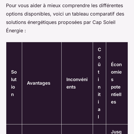
Pour vous aider à mieux comprendre les différentes
options disponibles, voici un tableau comparatif des
solutions énergétiques proposées par Cap Soleil
Énergie :
C
o
û
Écon
So
t
omie
lut
Inconvéni
i
s
Avantages
io
ents
n
pote
n
it
ntiell
i
es
a
l
Jusq