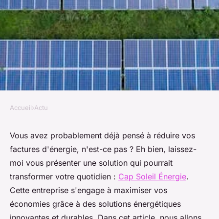
Accueil
›
Actu
ACTU
Engagement de cap soleil
Vous avez probablement déjà pensé à réduire vos
factures d'énergie, n'est-ce pas ? Eh bien, laissez-
Énergie pour maximiser vos
moi vous présenter une solution qui pourrait
économies
transformer votre quotidien :
Cap Soleil Énergie
.
Cette entreprise s'engage à maximiser vos
Emy
•
18 février 2025
•
6 min de lecture
économies grâce à des solutions énergétiques
innovantes et durables. Dans cet article, nous allons