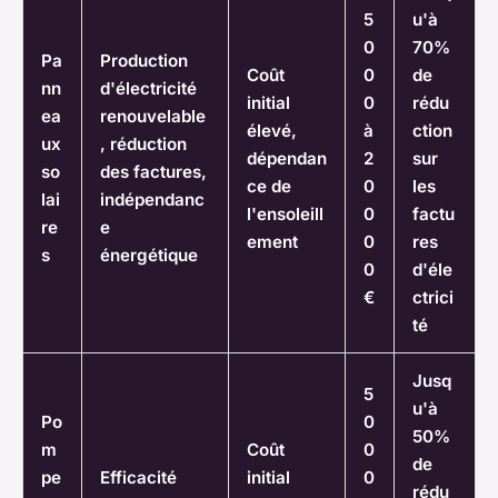
5
u'à
0
70%
Pa
Production
Coût
0
de
nn
d'électricité
initial
0
rédu
ea
renouvelable
élevé,
à
ction
ux
, réduction
dépendan
2
sur
so
des factures,
ce de
0
les
lai
indépendanc
l'ensoleill
0
factu
re
e
ement
0
res
s
énergétique
0
d'éle
€
ctrici
té
Jusq
5
u'à
Po
0
50%
m
Coût
0
de
pe
Efficacité
initial
0
rédu