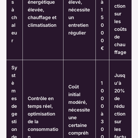
s
énergétique
élevé,
à
ction
à
élevée,
nécessite
1
sur
ch
chauffage et
un
5
les
al
climatisation
entretien
0
coûts
eu
régulier
0
de
r
0
chau
€
ffage
Sy
st
Jusq
è
1
u'à
Coût
m
0
20%
initial
es
Contrôle en
0
de
modéré,
de
temps réel,
0
rédu
nécessite
ge
optimisation
à
ction
une
sti
de la
3
sur
certaine
on
consommatio
0
les
compréh
de
n
0
factu