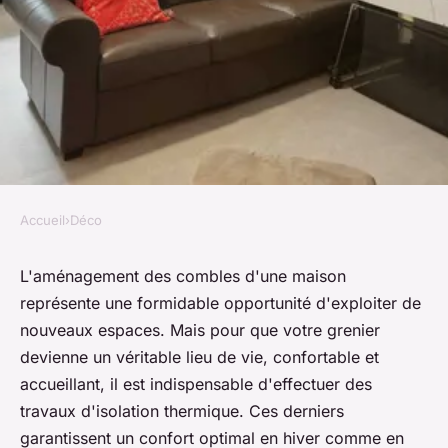
Accueil
›
Déco
DÉCO
Quelles solutions d'isolation
L'aménagement des combles d'une maison
représente une formidable opportunité d'exploiter de
thermique décoratives pour
nouveaux espaces. Mais pour que votre grenier
un plafond de grenier
devienne un véritable lieu de vie, confortable et
aménagé?
accueillant, il est indispensable d'effectuer des
travaux d'isolation thermique. Ces derniers
Emy
•
18 mai 2024
•
5 min de lecture
garantissent un confort optimal en hiver comme en