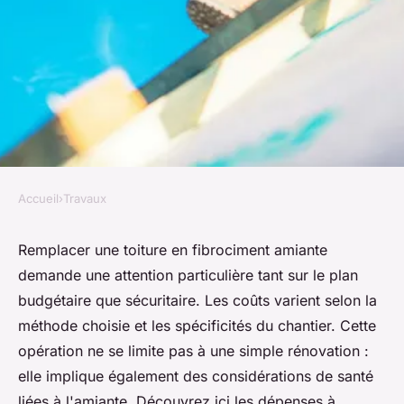
Accueil
›
Travaux
TRAVAUX
Remplacer votre toiture en
Remplacer une toiture en fibrociment amiante
demande une attention particulière tant sur le plan
fibrociment amiante : budget à
budgétaire que sécuritaire. Les coûts varient selon la
prévoir
méthode choisie et les spécificités du chantier. Cette
opération ne se limite pas à une simple rénovation :
Emy
•
27 octobre 2025
•
4 min de lecture
elle implique également des considérations de santé
liées à l'amiante. Découvrez ici les dépenses à