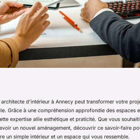
e de l'architecte
 architecte d'intérieur à Annecy peut transformer votre pro
elle. Grâce à une compréhension approfondie des espaces e
r votre projet
cette expertise allie esthétique et praticité. Que vous souhai
voir un nouvel aménagement, découvrir ce savoir-faire pour
tre un simple intérieur et un espace qui vous ressemble.