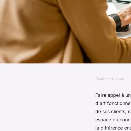
Accueil
›
Travaux
TRAVAUX
Découvrez l'expertis
Faire appel à un
d'art fonctionn
intérieur annecy pou
de ses clients, 
espace ou conce
la différence en
Emy
•
14 novembre 2024
•
11 min de lecture