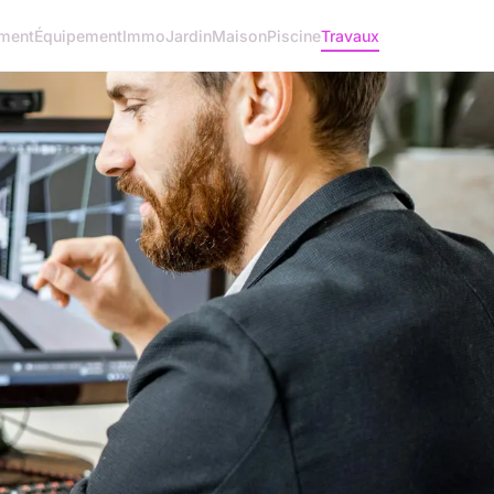
ment
Équipement
Immo
Jardin
Maison
Piscine
Travaux