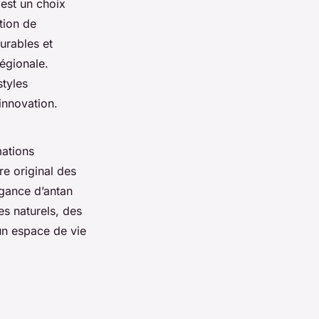
est un choix
tion de
urables et
égionale.
tyles
 innovation.
mations
e original des
égance d’antan
es naturels, des
 un espace de vie