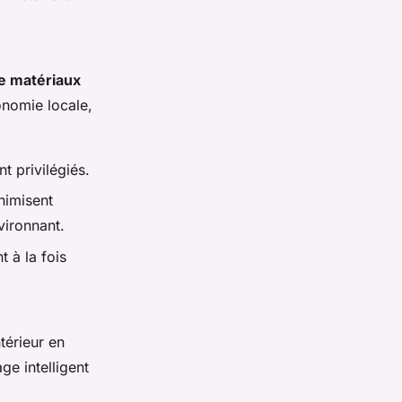
de matériaux
onomie locale,
t privilégiés.
nimisent
vironnant.
 à la fois
térieur en
e intelligent