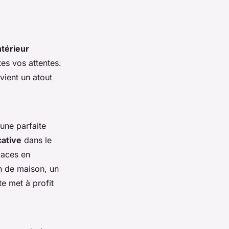
ntérieur
tes vos attentes.
vient un atout
 une parfaite
cative
dans le
paces en
on de maison, un
e met à profit