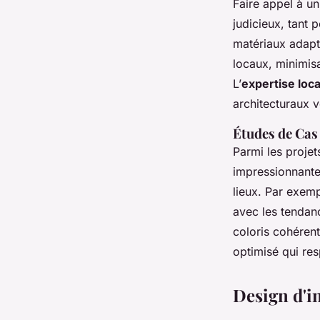
Faire appel à u
judicieux, tant 
matériaux adapté
locaux, minimisa
L’
expertise loca
architecturaux v
Études de Cas
Parmi les projet
impressionnante
lieux. Par exemp
avec les tenda
coloris cohéren
optimisé qui res
Design d'i