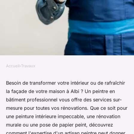
Accueil
›
Travaux
TRAVAUX
Peintre en bâtiment à albi -
Besoin de transformer votre intérieur ou de rafraîchir
la façade de votre maison à Albi ? Un peintre en
artisan peintre albigeois
bâtiment professionnel vous offre des services sur-
professionnel pour vos
mesure pour toutes vos rénovations. Que ce soit pour
rénovations
une peinture intérieure impeccable, une rénovation
murale ou une pose de papier peint, découvrez
Emy
•
8 août 2024
•
3 min de lecture
comment l'expertise d'un artisan peintre peut donner