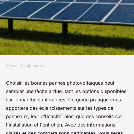
Accueil
›
Équipement
ÉQUIPEMENT
Pannes photovoltaïques :
Choisir les bonnes pannes photovoltaïques peut
sembler une tâche ardue, tant les options disponibles
guide pratique pour un choix
sur le marché sont variées. Ce guide pratique vous
réussi
apportera des éclaircissements sur les types de
panneaux, leur efficacité, ainsi que des conseils sur
Emy
•
22 novembre 2025
•
6 min de lecture
l'installation et l'entretien. Avec des informations
claires et des comparaisons pertinentes, vous serez