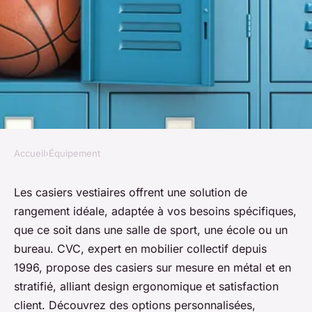
Accueil
›
Équipement
ÉQUIPEMENT
Casiers vestiaires : votre
Les casiers vestiaires offrent une solution de
rangement idéale, adaptée à vos besoins spécifiques,
solution de rangement sur
que ce soit dans une salle de sport, une école ou un
mesure
bureau. CVC, expert en mobilier collectif depuis
1996, propose des casiers sur mesure en métal et en
Emy
•
12 novembre 2025
•
7 min de lecture
stratifié, alliant design ergonomique et satisfaction
client. Découvrez des options personnalisées,