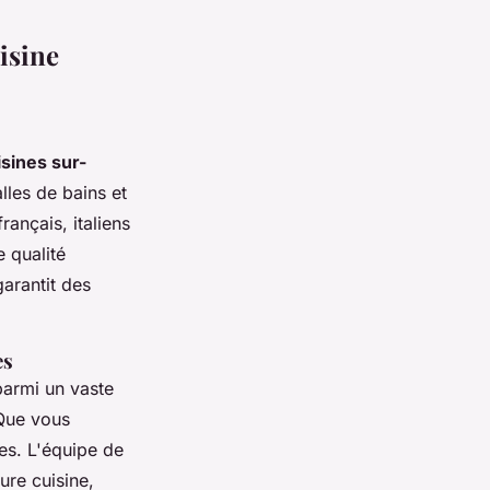
isine
isines sur-
lles de bains et
ançais, italiens
 qualité
garantit des
es
parmi un vaste
 Que vous
nies. L'équipe de
ture cuisine,