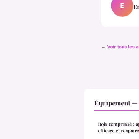
E
E
← Voir tous les 
Équipement — 
Bois compressé : o
efficace et respons