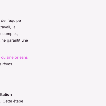
 de l'équipe
avail, la
ce complet,
sine garantit une
cuisine orleans
s rêves.
ltation
. Cette étape