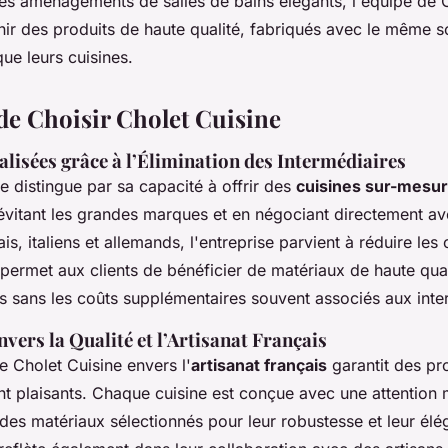
es aménagements de salles de bains élégants, l'équipe de 
ir des produits de haute qualité, fabriqués avec le même so
que leurs cuisines.
de Choisir Cholet Cuisine
lisées grâce à l’Élimination des Intermédiaires
e distingue par sa capacité à offrir des
cuisines sur-mesu
 évitant les grandes marques et en négociant directement a
ais, italiens et allemands, l'entreprise parvient à réduire le
permet aux clients de bénéficier de matériaux de haute qual
fs sans les coûts supplémentaires souvent associés aux inte
ers la Qualité et l’Artisanat Français
 Cholet Cuisine envers l'
artisanat français
garantit des pr
nt plaisants. Chaque cuisine est conçue avec une attention 
nt des matériaux sélectionnés pour leur robustesse et leur él