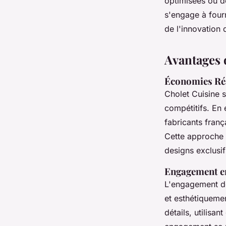
optimisées ou d
s'engage à fourn
de l'innovation 
Avantages 
Économies Réa
Cholet Cuisine s
compétitifs. En
fabricants franç
Cette approche 
designs exclusi
Engagement env
L'engagement de
et esthétiqueme
détails, utilisa