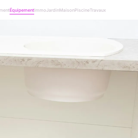
ment
Équipement
Immo
Jardin
Maison
Piscine
Travaux