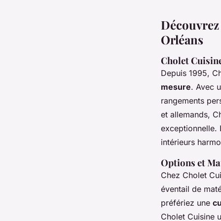
Découvrez 
Orléans
Cholet Cuisine
Depuis 1995, Ch
mesure
. Avec u
rangements perso
et allemands, Ch
exceptionnelle. 
intérieurs harmo
Options et Ma
Chez Cholet Cuis
éventail de mat
préfériez une
c
Cholet Cuisine ut