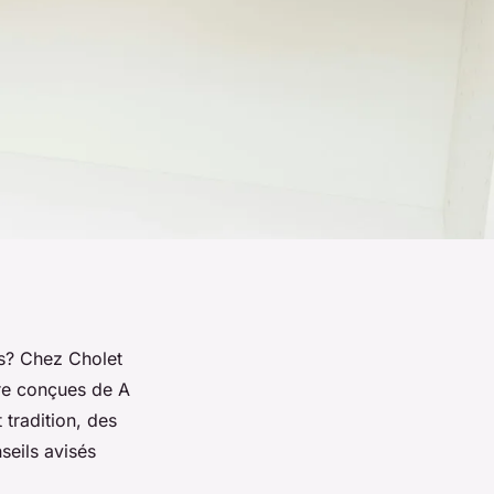
ns? Chez Cholet
ure conçues de A
 tradition, des
seils avisés