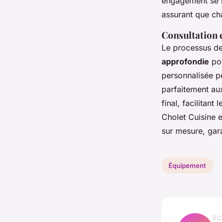
engagement se r
assurant que ch
Consultation e
Le processus d
approfondie
pou
personnalisée p
parfaitement aux
final, facilitant
Cholet Cuisine e
sur mesure, gara
Équipement
EC