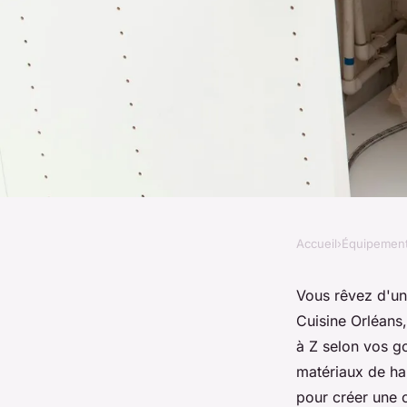
Accueil
›
Équipemen
ÉQUIPEMENT
Découvrez des cuis
Vous rêvez d'un
Cuisine Orléans
chez cholet cuisine 
à Z selon vos go
matériaux de hau
pour créer une 
Emy
•
9 août 2024
•
4 min de lecture