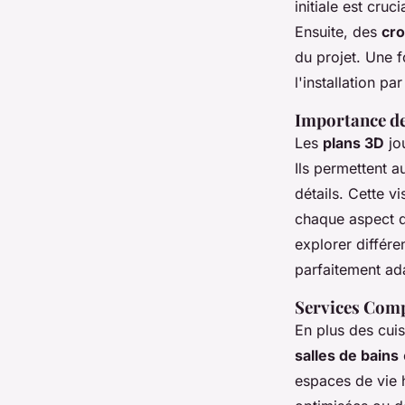
initiale est cruc
Ensuite, des
cro
du projet. Une f
l'installation p
Importance des
Les
plans 3D
jo
Ils permettent a
détails. Cette v
chaque aspect de
explorer différe
parfaitement ad
Services Comp
En plus des cui
salles de bains
espaces de vie 