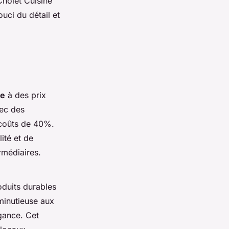
Cholet Cuisine
uci du détail et
re
à des prix
vec des
s coûts de 40%.
ité et de
rmédiaires.
oduits durables
minutieuse aux
égance. Cet