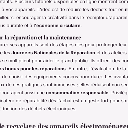
fants. Plusieurs tutoriels disponibles en ligne montrent c
à vos appareils. L'idée est de réduire les déchets tout en
m
ailleurs, encourager la créativité dans le réemploi d'apparei
s durable et à l'
économie circulaire
.
ur la réparation et la maintenance
parer ses appareils sont des étapes clés pour prolonger leur
me les
Journées Nationales de la Réparation
et des ateliers
e multiplient pour aider le grand public. Ils offrent des co
ns bonus pour les réparations
. En outre, l'évaluation de la
 de choisir des équipements conçus pour durer. Les avant
x de ces pratiques sont immenses ; elles réduisent non seu
ncouragent aussi une
consommation responsable
. Privilé
cateur de réparabilité dès l'achat est un geste fort pour sou
 réduction des déchets électroniques.
de recyclage des appareils électroménage