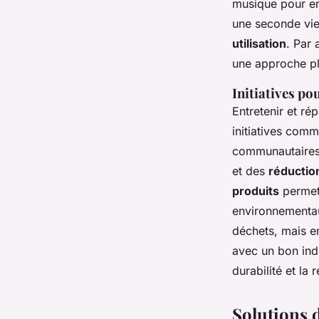
musique pour en
une seconde vie 
utilisation
. Par 
une approche plu
Initiatives po
Entretenir et ré
initiatives com
communautaires s
et des
réductio
produits
permet
environnementau
déchets, mais e
avec un bon indi
durabilité et la
Solutions 