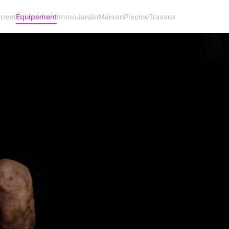
ment
Équipement
Immo
Jardin
Maison
Piscine
Travaux