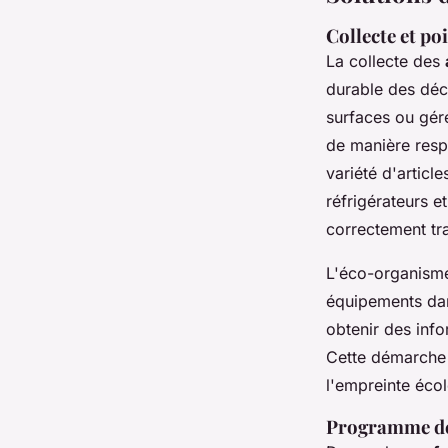
Collecte et po
La collecte des
durable des déc
surfaces ou gér
de manière resp
variété d'articl
réfrigérateurs e
correctement tra
L'éco-organis
équipements dans
obtenir des inf
Cette démarche 
l'empreinte écol
Programme de 