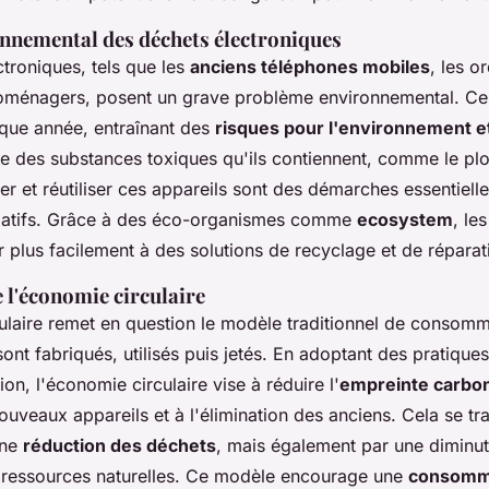
nnemental des déchets électroniques
troniques, tels que les
anciens téléphones mobiles
, les o
roménagers, posent un grave problème environnemental. Ce
que année, entraînant des
risques pour l'environnement et
e des substances toxiques qu'ils contiennent, comme le plo
r et réutiliser ces appareils sont des démarches essentielle
gatifs. Grâce à des éco-organismes comme
ecosystem
, le
 plus facilement à des solutions de recyclage et de réparat
 l'économie circulaire
ulaire remet en question le modèle traditionnel de consomma
sont fabriqués, utilisés puis jetés. En adoptant des pratiques 
ion, l'économie circulaire vise à réduire l'
empreinte carbo
uveaux appareils et à l'élimination des anciens. Cela se tr
une
réduction des déchets
, mais également par une diminut
s ressources naturelles. Ce modèle encourage une
consomm