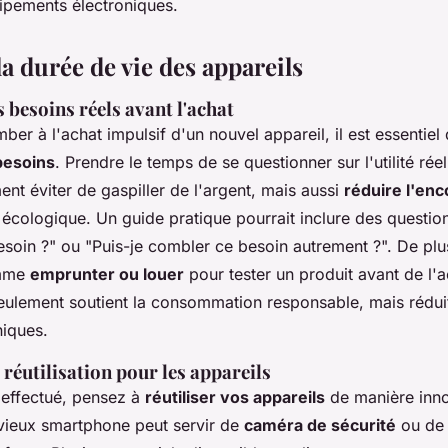
uipements électroniques.
a durée de vie des appareils
 besoins réels avant l'achat
er à l'achat impulsif d'un nouvel appareil, il est essentiel
besoins
. Prendre le temps de se questionner sur l'utilité rée
ent éviter de
gaspiller de l'argent
, mais aussi
réduire l'e
écologique. Un guide pratique pourrait inclure des question
besoin ?" ou "Puis-je combler ce besoin autrement ?". De pl
omme
emprunter ou louer
pour tester un produit avant de l'a
ulement soutient la consommation responsable, mais réduit
niques.
réutilisation pour les appareils
t effectué, pensez à
réutiliser vos appareils
de manière inno
vieux smartphone peut servir de
caméra de sécurité
ou de 