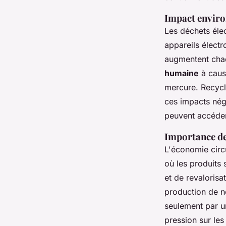
Impact enviro
Les déchets élec
appareils élect
augmentent cha
humaine
à caus
mercure. Recycle
ces impacts né
peuvent accéder
Importance de
L'économie circ
où les produits 
et de revalorisat
production de no
seulement par 
pression sur le