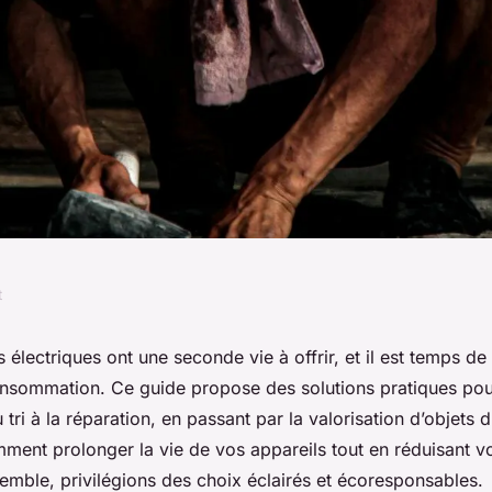
t
ents électriques :
électriques ont une seconde vie à offrir, et il est temps de
nsommation. Ce guide propose des solutions pratiques pou
ir durablement
tri à la réparation, en passant par la valorisation d’objets 
ment prolonger la vie de vos appareils tout en réduisant v
emble, privilégions des choix éclairés et écoresponsables.