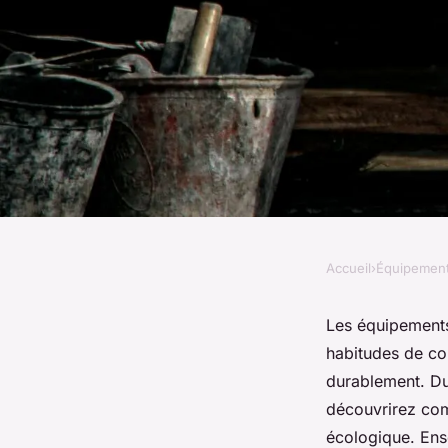
Accueil
›
Équipemen
ÉQUIPEMENT
Seconde vie équipem
Les équipements 
habitudes de co
votre guide pour ag
durablement. Du 
découvrirez com
écologique. Ens
Emy
•
15 novembre 2024
•
13 min de lecture