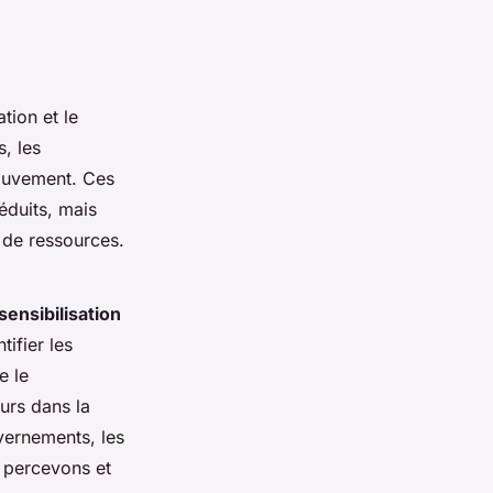
tion et le
, les
mouvement. Ces
éduits, mais
 de ressources.
sensibilisation
ifier les
e le
eurs dans la
uvernements, les
s percevons et