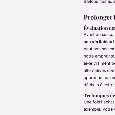
traitons nos éq
Prolonger l
Évaluation des
Avant de succomb
ses véritables 
peut non seulem
notre empreinte 
ai-je vraiment 
alternatives c
approche non se
déchets électro
Techniques de 
Une fois l'acha
exemple, votre 