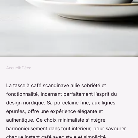
Accueil
›
Déco
DÉCO
Tasse à café scandinave :
La tasse à café scandinave allie sobriété et
fonctionnalité, incarnant parfaitement l’esprit du
élégance et simplicité en
design nordique. Sa porcelaine fine, aux lignes
porcelaine
épurées, offre une expérience élégante et
authentique. Ce choix minimaliste s’intègre
Emy
•
19 juin 2025
•
6 min de lecture
harmonieusement dans tout intérieur, pour savourer
chaque instant café avec style et simplicité.